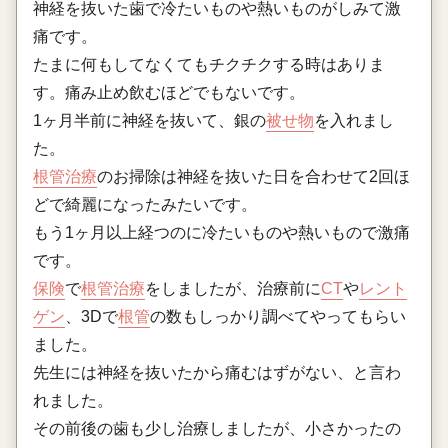
神経を抜いた歯で冷たいものや熱いものがしみて激
痛です。
たまに何もしてなくてもチクチクする時はありま
す。痛み止め飲むほどでもないです。
1ヶ月半前に神経を抜いて、銀の
被せ物
を入れまし
た。
根管治療
のお掃除は神経を抜いた日を合わせて2回ほ
どで綺麗になったみたいです。
もう1ヶ月以上経つのに冷たいものや熱いもので激痛
です。
保険
で
根管治療
をしましたが、治療前に
CT
や
レント
ゲン
、3Dで
根管
の数もしっかり調べてやってもらい
ました。
先生には神経を抜いたから痛むはずがない、と言わ
れました。
その前後の歯も少し治療しましたが、小さかったの