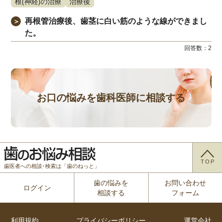
根(神経)の治療
治療後
再根管治療後、歯茎に白い筋のような線ができまし
＞
た。
回答数：
2
お口の悩みを歯科医師に相談する
TOP
歯医者への相談･検索は「歯のねっと」
歯の悩みを
お問い合わせ
ログイン
相談する
フォーム
利用規約
プライバシーポリシー
運営会社