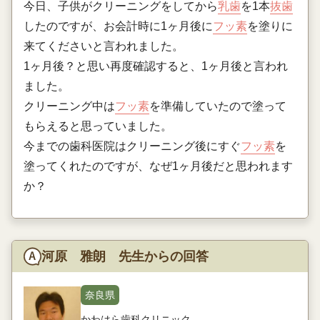
今日、子供がクリーニングをしてから
乳歯
を1本
抜歯
したのですが、お会計時に1ヶ月後に
フッ素
を塗りに
来てくださいと言われました。
1ヶ月後？と思い再度確認すると、1ヶ月後と言われ
ました。
クリーニング中は
フッ素
を準備していたので塗って
もらえると思っていました。
今までの歯科医院はクリーニング後にすぐ
フッ素
を
塗ってくれたのですが、なぜ1ヶ月後だと思われます
か？
河原 雅朗 先生からの回答
奈良県
かわはら歯科クリニック