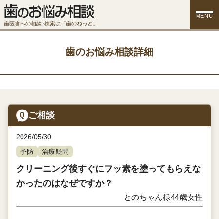
MENU
歯医者への相談･検索は「歯のねっと」
歯のお悩み相談詳細
ご相談
2026/05/30
予防
治療疑問
クリーニング後すぐにフッ素を塗ってもらえな
かったのはなぜですか？
とのちゃん様
44歳
女性