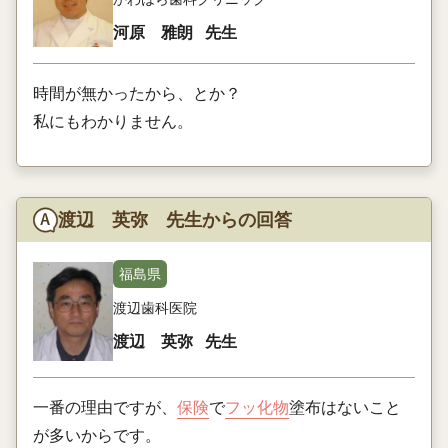
河原 雅朗
先生
時間が無かったから、とか？
私にもわかりません。
渡辺 英弥 先生からの回答
福島県
渡辺歯科医院
渡辺 英弥
先生
一番の理由ですが、
保険
で
フッ化物
塗布はないこと
が多いからです。