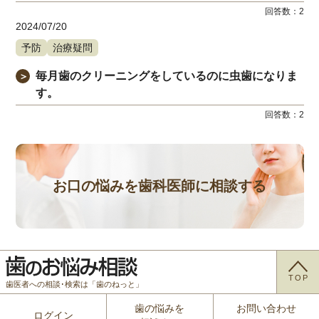
回答数：
2
2024/07/20
予防
治療疑問
毎月歯のクリーニングをしているのに虫歯になりま
＞
す。
回答数：
2
お口の悩みを歯科医師に相談する
TOP
歯医者への相談･検索は「歯のねっと」
歯の悩みを
お問い合わせ
ログイン