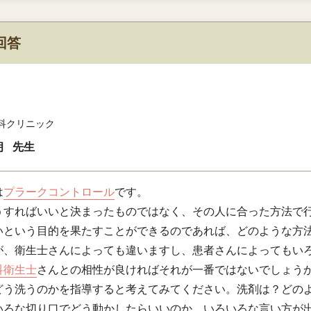
回答
科クリニック
朗
先生
は
プラークコントロール
です。
うすればいいと決まったものではなく、その人に合った方法で
いという目的を果たすことができるのであれば、どのような方
が、衛生士さんによっても違いますし、患者さんによってもい
科衛生士
さんとの相性が良ければそれが一番ではないでしょう
どう洗うのかを指導すると考えてみてください。洗剤は？どの
いろな切り口でどう動かしたらいいのか、いろいろな言い方が