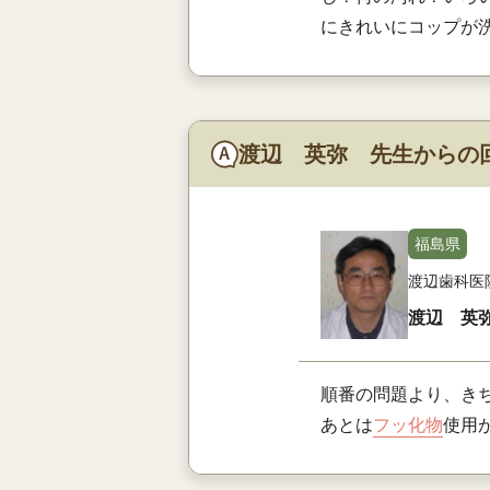
にきれいにコップが
渡辺 英弥 先生からの
福島県
渡辺歯科医
渡辺 英
順番の問題より、き
あとは
フッ化物
使用