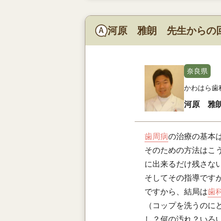
河原 雅朗 先生からの
奈良県
かわはら歯
河原 雅
歯周病
の治療の基本
そのための方法はこ
に出来るだけ残さな
そしてその指導です
ですから、結局は
歯
（コップを洗うのに
し？何の汚れ？いろ