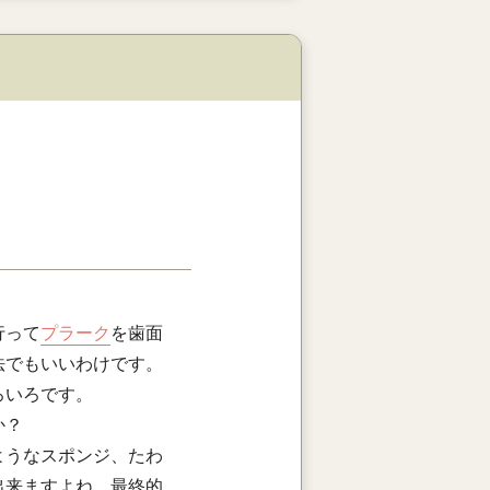
行って
プラーク
を歯面
法でもいいわけです。
ろいろです。
か？
ようなスポンジ、たわ
出来ますよね。最終的