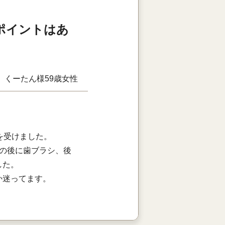
ポイントはあ
くーたん様
59歳
女性
を受けました。
の後に歯ブラシ、後
した。
か迷ってます。