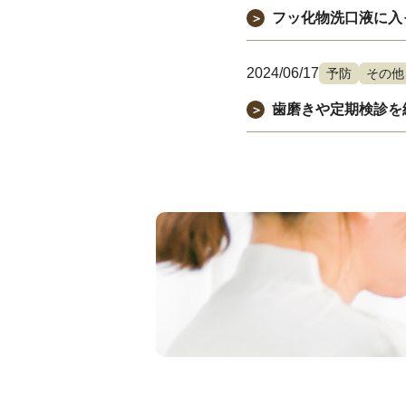
フッ化物洗口液に入
＞
2024/06/17
予防
その他
歯磨きや定期検診を
＞