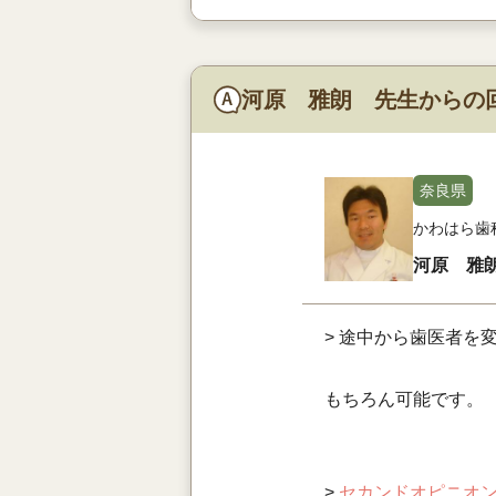
河原 雅朗 先生からの
奈良県
かわはら歯
河原 雅
> 途中から歯医者を
もちろん可能です。
>
セカンドオピニオ