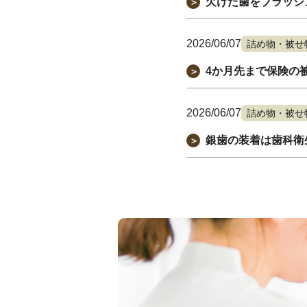
欠けた歯をブラッシ
＞
2026/06/07
詰め物・被せ
4か月先まで保険の
＞
2026/06/07
詰め物・被せ
銀歯の装着は歯科衛
＞