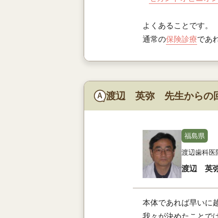
よくあることです。
通常の
保険診療
であ
渡辺 英弥 先生からの
福島県
渡辺歯科医
渡辺 英
本体であれば早いに
我々が決めたことで