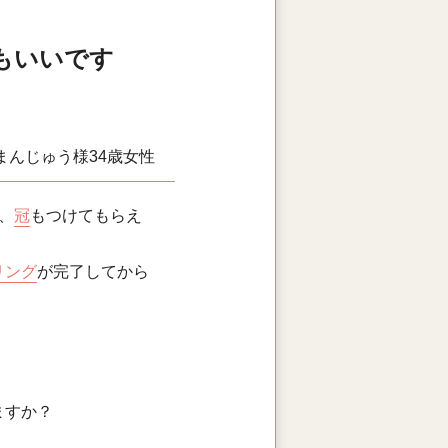
もいいです
まんじゅう様
34歳
女性
、
冠
もつけてもらえ
リング
が完了してから
ますか？