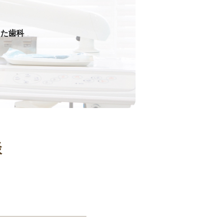
った歯科
談