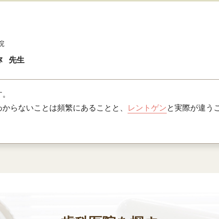
院
弥
先生
す。
わからないことは頻繁にあることと、
レントゲン
と実際が違う