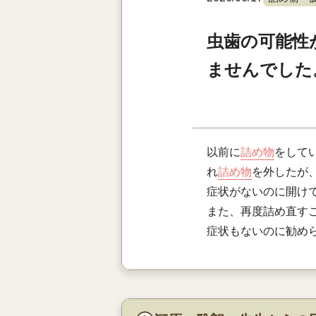
虫歯の可能性
ませんでした
以前に
詰め物
をして
れ
詰め物
を外したが
症状がないのに開け
また、再度詰め直す
症状もないのに勧め