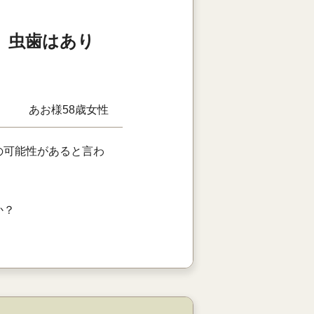
、虫歯はあり
あお様
58歳
女性
の可能性があると言わ
か？