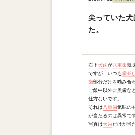
尖っていた犬
た。
右下
犬歯
が
八重歯
気
ですが、いつも
歯並
歯
部分だけを噛み合
ご飯中以外に奥歯な
仕方ないです。
それは
八重歯
気味の
が当たるのは異常で
写真は
犬歯
だけが当