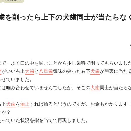
歯を削ったら上下の犬歯同士が当たらな
味で、よく口の中を噛むことから少し歯科で削ってもらいまし
び
がいい右上
犬歯
と
八重歯
気味の尖った右下
犬歯
が唇裏に当た
わせていました。
どは噛み合わせていませんでしたが、そこの
犬歯
同士が当たら
右下
犬歯
を
矯正
すれば治ると思うのですが、お金もかかります
すか？
たっていた状況を指を当てて再現しました。