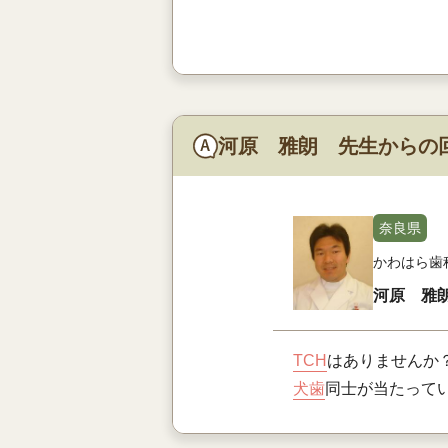
河原 雅朗 先生からの
奈良県
かわはら歯
河原 雅
TCH
はありませんか
犬歯
同士が当たって