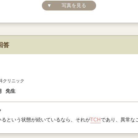
▼
写真を見る
回答
科クリニック
朗
先生
？
いるという状態が続いているなら、それが
TCH
であり、異常な