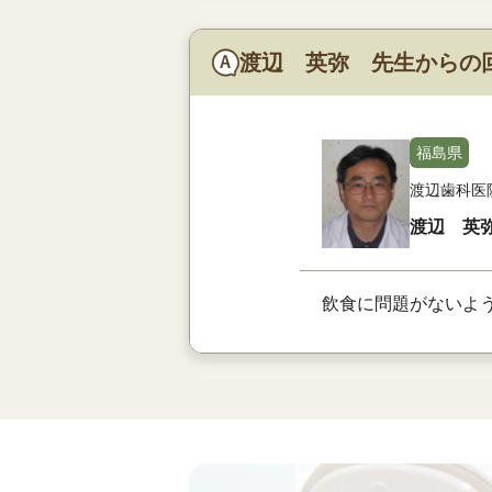
渡辺 英弥 先生からの
福島県
渡辺歯科医
渡辺 英
飲食に問題がないよ