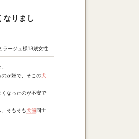
くなりまし
ミラージュ様
18歳
女性
た。
るのが嫌で、そこの
犬
なくなったのが不安で
し、そもそも
犬歯
同士