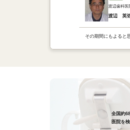
渡辺歯科医
渡辺 英
その期間にもよると
全国約6
医院を検