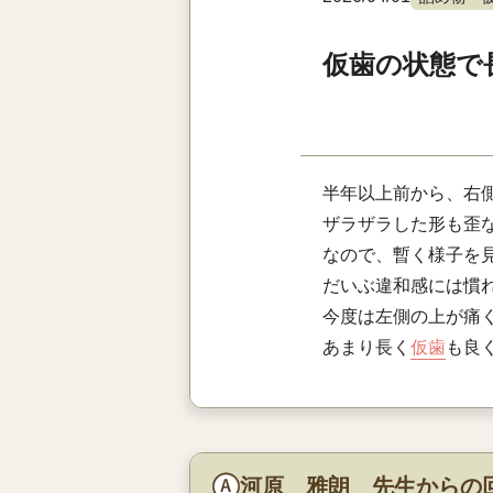
仮歯の状態で
半年以上前から、右側上
ザラザラした形も歪
なので、暫く様子を
だいぶ違和感には慣
今度は左側の上が痛
あまり長く
仮歯
も良
河原 雅朗 先生からの