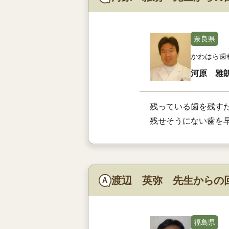
奈良県
かわはら歯
河原 雅
残っている歯を残す
残せそうにない歯を
渡辺 英弥 先生からの
福島県