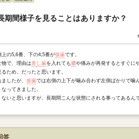
長期間様子を見ることはありますか？
の5,6番、下の4,5番が
仮歯
です。
な物で、理由は
差し歯
を入れても
膿
や痛みが再発するとすぐに
見るため、だったと思います。
れましたが、
仮歯
では右側の上下が噛み合わず左側ばかりで噛
くなってきました。
くないと思いますが、長期間こんな状態にされる事ってあるん
回答