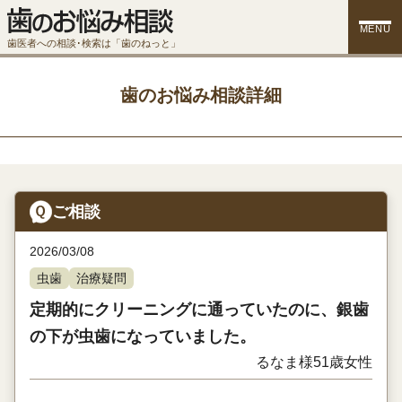
MENU
歯医者への相談･検索は「歯のねっと」
歯のお悩み相談詳細
ご相談
2026/03/08
虫歯
治療疑問
定期的にクリーニングに通っていたのに、銀歯
の下が虫歯になっていました。
るなま様
51歳
女性