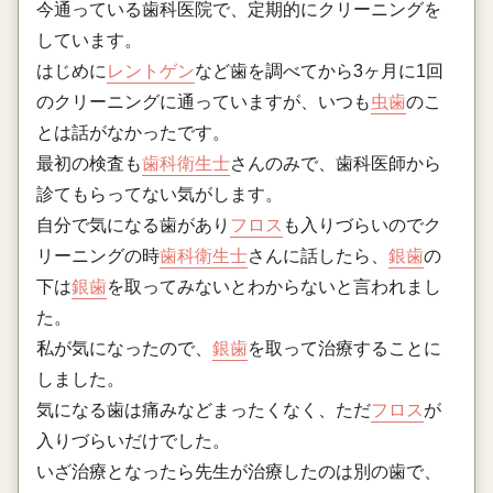
今通っている歯科医院で、定期的にクリーニングを
しています。
はじめに
レントゲン
など歯を調べてから3ヶ月に1回
のクリーニングに通っていますが、いつも
虫歯
のこ
とは話がなかったです。
最初の検査も
歯科衛生士
さんのみで、歯科医師から
診てもらってない気がします。
自分で気になる歯があり
フロス
も入りづらいのでク
リーニングの時
歯科衛生士
さんに話したら、
銀歯
の
下は
銀歯
を取ってみないとわからないと言われまし
た。
私が気になったので、
銀歯
を取って治療することに
しました。
気になる歯は痛みなどまったくなく、ただ
フロス
が
入りづらいだけでした。
いざ治療となったら先生が治療したのは別の歯で、