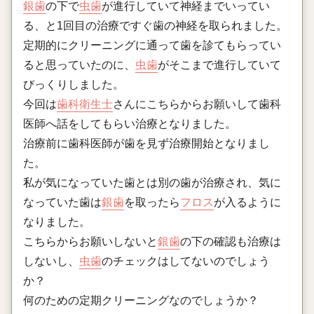
銀歯
の下で
虫歯
が進行していて神経までいってい
る、と1回目の治療ですぐ歯の神経を取られました。
定期的にクリーニングに通って歯を診てもらってい
ると思っていたのに、
虫歯
がそこまで進行していて
びっくりしました。
今回は
歯科衛生士
さんにこちらからお願いして歯科
医師へ話をしてもらい治療となりました。
治療前に歯科医師が歯を見ず治療開始となりまし
た。
私が気になっていた歯とは別の歯が治療され、気に
なっていた歯は
銀歯
を取ったら
フロス
が入るように
なりました。
こちらからお願いしないと
銀歯
の下の確認も治療は
しないし、
虫歯
のチェックはしてないのでしょう
か？
何のための定期クリーニングなのでしょうか？