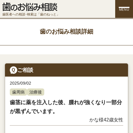
MENU
歯医者への相談･検索は「歯のねっと」
歯のお悩み相談詳細
ご相談
2025/09/02
歯周病
治療後
歯茎に薬を注入した後、腫れが強くなり一部分
が黒ずんでいます。
かな様
42歳
女性