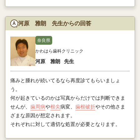
河原 雅朗 先生からの回答
奈良県
かわはら歯科クリニック
河原 雅朗
先生
痛みと腫れが続いてるなら再度診てもらいましょ
う。
何が起きているのかは写真からだけでは判断できま
せんが、
歯周病
や
根尖
病変、
歯根破折
やその他さま
ざまな原因が想定されます。
それぞれに対して適切な処置が必要となります。