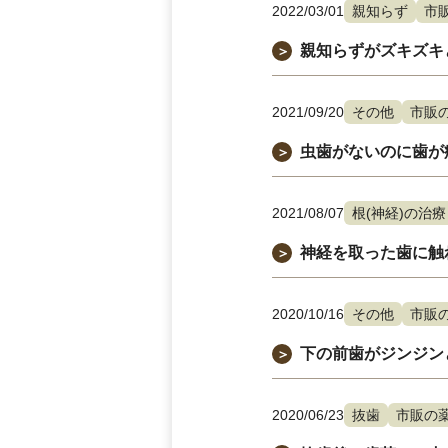
2022/03/01
親知らず
市
親知らずがズキズキ
＞
2021/09/20
その他
市販
虫歯がないのに歯が
＞
2021/08/07
根(神経)の治療
神経を取った歯に触
＞
2020/10/16
その他
市販
下の前歯がジンジン
＞
2020/06/23
抜歯
市販の