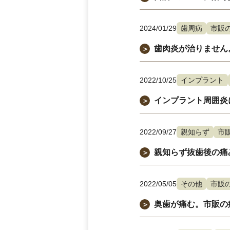
2024/01/29
歯周病
市販
歯肉炎が治りません
＞
2022/10/25
インプラント
インプラント周囲炎
＞
2022/09/27
親知らず
市
親知らず抜歯後の痛
＞
2022/05/05
その他
市販
奥歯が痛む。市販の
＞