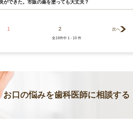
炎ができた。市販の薬を塗っても大丈夫？
1
2
次へ
全
19
件中
1 - 10
件
お口の悩みを歯科医師に相談する