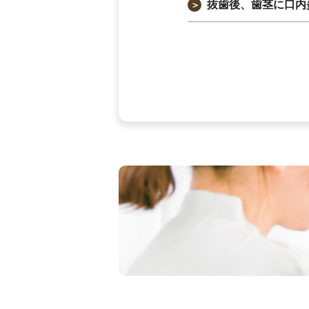
抜歯後、歯茎に口内
＞