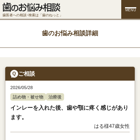
MENU
歯医者への相談･検索は「歯のねっと」
歯のお悩み相談詳細
ご相談
2026/05/28
詰め物・被せ物
治療後
インレーを入れた後、歯や顎に疼く感じがあり
ます。
はる様
47歳
女性