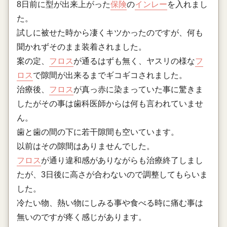
8日前に型が出来上がった
保険
の
インレー
を入れまし
た。
試しに被せた時から凄くキツかったのですが、何も
聞かれずそのまま装着されました。
案の定、
フロス
が通るはずも無く、ヤスリの様な
フ
ロス
で隙間が出来るまでギコギコされました。
治療後、
フロス
が真っ赤に染まっていた事に驚きま
したがその事は歯科医師からは何も言われていませ
ん。
歯と歯の間の下に若干隙間も空いています。
以前はその隙間はありませんでした。
フロス
が通り違和感がありながらも治療終了しまし
たが、3日後に高さが合わないので調整してもらいま
した。
冷たい物、熱い物にしみる事や食べる時に痛む事は
無いのですが疼く感じがあります。