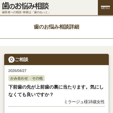
MENU
歯医者への相談･検索は「歯のねっと」
歯のお悩み相談詳細
ご相談
2026/04/27
かみ合わせ
その他
下前歯の先が上前歯の裏に当たります。気にし
なくても良いですか？
ミラージュ様
18歳
女性