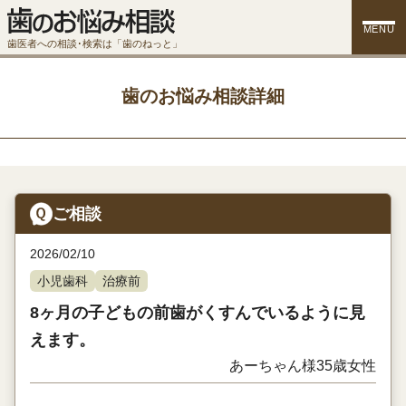
MENU
歯医者への相談･検索は「歯のねっと」
歯のお悩み相談詳細
ご相談
2026/02/10
小児歯科
治療前
8ヶ月の子どもの前歯がくすんでいるように見
えます。
あーちゃん様
35歳
女性