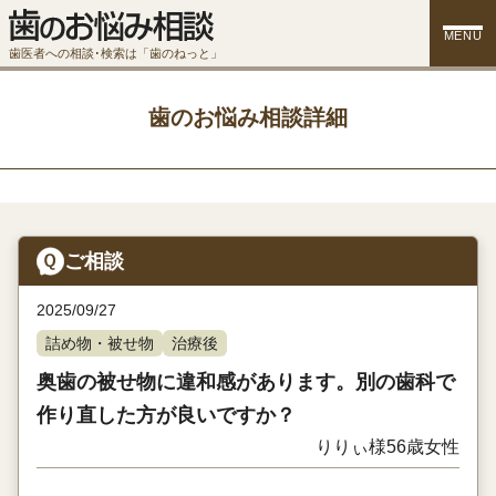
MENU
歯医者への相談･検索は「歯のねっと」
歯のお悩み相談詳細
ご相談
2025/09/27
詰め物・被せ物
治療後
奥歯の被せ物に違和感があります。別の歯科で
作り直した方が良いですか？
りりぃ様
56歳
女性