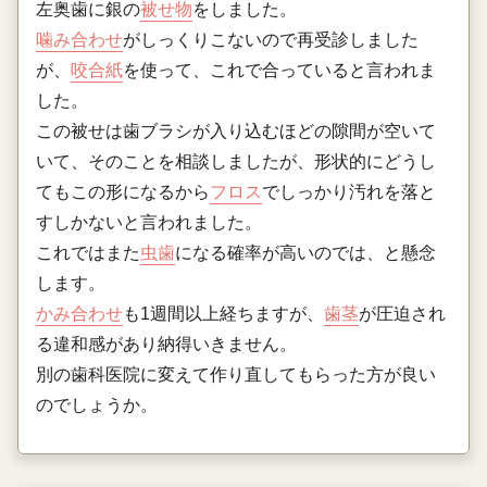
左奥歯に銀の
被せ物
をしました。
噛み合わせ
がしっくりこないので再受診しました
が、
咬合紙
を使って、これで合っていると言われま
した。
この被せは歯ブラシが入り込むほどの隙間が空いて
いて、そのことを相談しましたが、形状的にどうし
てもこの形になるから
フロス
でしっかり汚れを落と
すしかないと言われました。
これではまた
虫歯
になる確率が高いのでは、と懸念
します。
かみ合わせ
も1週間以上経ちますが、
歯茎
が圧迫され
る違和感があり納得いきません。
別の歯科医院に変えて作り直してもらった方が良い
のでしょうか。