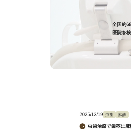
全国約6
医院を検
2025/12/19
虫歯
麻酔
虫歯治療で歯茎に麻
＞