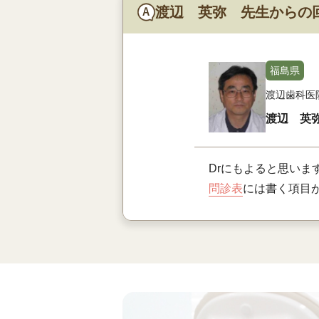
渡辺 英弥 先生からの
福島県
渡辺歯科医
渡辺 英
Drにもよると思いま
問診表
には書く項目