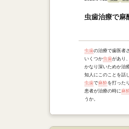
虫歯治療で麻
虫歯
の治療で歯医者
いくつか
虫歯
があり
かなり深いためか治
知人にこのことを話
虫歯
で
麻酔
を打った
患者が治療の時に
麻
うか。