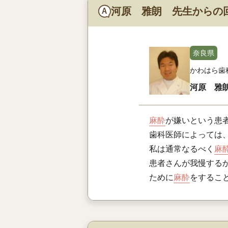
河原 雅朗 先生からの
奈良県
かわはら歯
河原 雅
麻酔
が嫌いという患
歯科医師によっては
私は通常なるべく
麻
患者さんが我慢する
ために
麻酔
をするこ