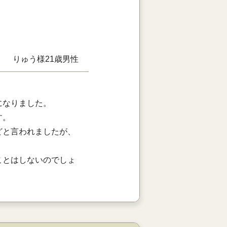
りゅう様
21歳
男性
になりました。
す。
どと言われましたが、
ことはしないのでしょ