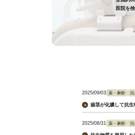
医院を検
2025/09/03
薬・麻酔
抗
歯茎が化膿して抗生
＞
2025/08/31
薬・麻酔
抗