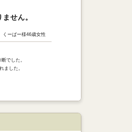
りません。
くーぱー様
46歳
女性
診断でした。
れました。