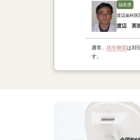
福島県
渡辺歯科医
渡辺 英
通常、
抗生物質
は3
す。
全国約6