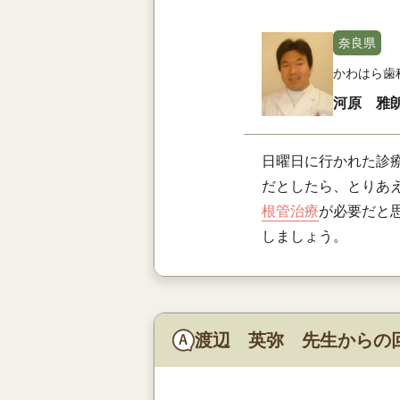
奈良県
かわはら歯
河原 雅
日曜日に行かれた診
だとしたら、とりあ
根管治療
が必要だと
しましょう。
渡辺 英弥 先生からの