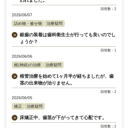
われました。
回答数：
2
2026/06/07
詰め物・被せ物
治療疑問
銀歯の装着は歯科衛生士が行っても良いのでし
＞
ょうか？
回答数：
1
2026/06/06
根(神経)の治療
治療疑問
根管治療を始めて1ヶ月半が経ちましたが、歯
＞
茎の出来物が治りません。
回答数：
2
2026/06/05
矯正
治療疑問
床矯正中、歯茎が下がってきて心配です。
＞
回答数：
2