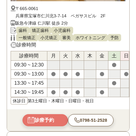
〒665-0061
兵庫県宝塚市仁川北3-7-14 ペガサスビル 2F
阪急今津線 仁川駅 徒歩 2分
歯科
矯正歯科
小児歯科
一般矯正
小児矯正
審美
ホワイトニング
予防
診療時間
診療時間
月
火
水
木
金
土
日
09:30 ~ 12:30
09:30 ~ 13:00
13:30 ~ 17:45
14:30 ~ 19:45
休診日
第3土曜日・木曜日・日曜日・祝日
診療予約
0798-51-2528