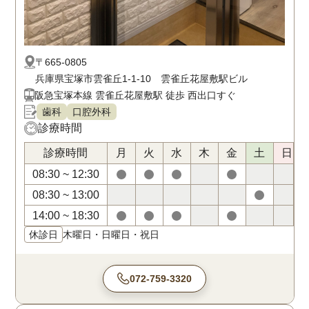
〒665-0805
兵庫県宝塚市雲雀丘1-1-10 雲雀丘花屋敷駅ビル
阪急宝塚本線 雲雀丘花屋敷駅 徒歩 西出口すぐ
歯科
口腔外科
診療時間
診療時間
月
火
水
木
金
土
日
08:30 ~ 12:30
08:30 ~ 13:00
14:00 ~ 18:30
休診日
木曜日・日曜日・祝日
072-759-3320