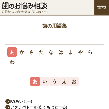
MENU
歯医者への相談･検索は「歯のねっと」
歯の用語集
あ
か
さ
た
な
は
ま
や
ら
わ
あ
い
う
え
お
IC(あいしー)
＞
アクチバトール(あくちばとーる)
＞