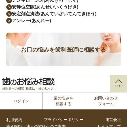
アンキローシス(あんきろーしす)
＞
安静位空隙(あんせいいくうげき)
＞
安定剤点滴法(あんていざいてんてきほう)
＞
アンレー(あんれー)
＞
お口の悩みを歯科医師に相談する
TOP
歯医者への相談･検索は「歯のねっと」
歯の悩みを
お問い合わせ
ログイン
相談する
フォーム
利用規約
プライバシーポリシー
運営会社
歯科医師・法人の皆様へのご案内
サイトマップ