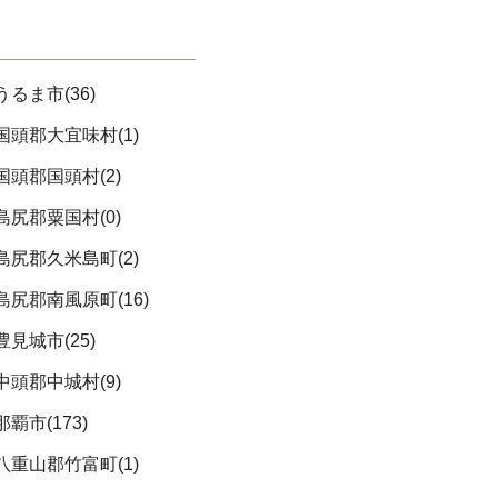
うるま市(36)
国頭郡大宜味村(1)
国頭郡国頭村(2)
島尻郡粟国村(0)
島尻郡久米島町(2)
島尻郡南風原町(16)
豊見城市(25)
中頭郡中城村(9)
那覇市(173)
八重山郡竹富町(1)