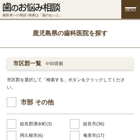
MENU
歯医者への相談･検索は「歯のねっと」
鹿児島県の歯科医院を探す
市区郡一覧
※50音順
市区郡を選択して「検索する」ボタンをクリックしてくださ
い。
市部 その他
姶良郡湧水町(3)
姶良市(36)
阿久根市(6)
奄美市(17)