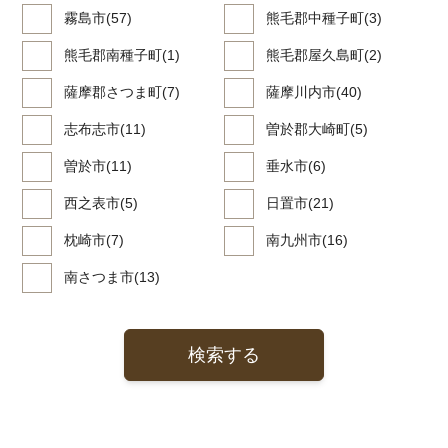
霧島市(57)
熊毛郡中種子町(3)
熊毛郡南種子町(1)
熊毛郡屋久島町(2)
薩摩郡さつま町(7)
薩摩川内市(40)
志布志市(11)
曽於郡大崎町(5)
曽於市(11)
垂水市(6)
西之表市(5)
日置市(21)
枕崎市(7)
南九州市(16)
南さつま市(13)
検索する