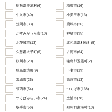
稲敷郡美浦村(6)
稲敷市(16)
牛久市(40)
小美玉市(13)
笠間市(33)
鹿嶋市(26)
かすみがうら市(13)
神栖市(35)
北茨城市(13)
北相馬郡利根町(5)
久慈郡大子町(5)
古河市(64)
桜川市(20)
猿島郡五霞町(2)
猿島郡境町(9)
下妻市(19)
常総市(26)
高萩市(13)
筑西市(54)
つくば市(138)
つくばみらい市(24)
土浦市(78)
取手市(56)
那珂郡東海村(13)