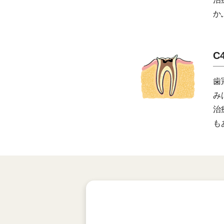
か
C
歯
み
治
も