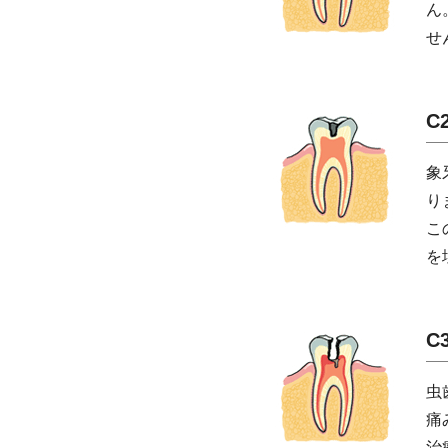
ん
せ
C
象
り
こ
を
C
虫
痛
治