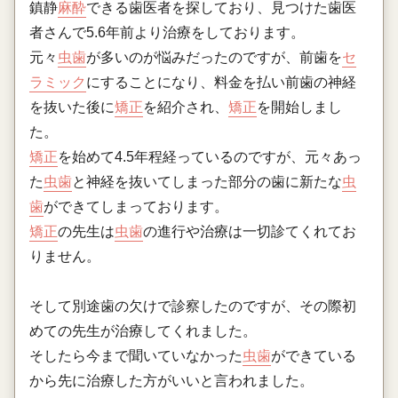
鎮静
麻酔
できる歯医者を探しており、見つけた歯医
者さんで5.6年前より治療をしております。
元々
虫歯
が多いのが悩みだったのですが、前歯を
セ
ラミック
にすることになり、料金を払い前歯の神経
を抜いた後に
矯正
を紹介され、
矯正
を開始しまし
た。
矯正
を始めて4.5年程経っているのですが、元々あっ
た
虫歯
と神経を抜いてしまった部分の歯に新たな
虫
歯
ができてしまっております。
矯正
の先生は
虫歯
の進行や治療は一切診てくれてお
りません。
そして別途歯の欠けで診察したのですが、その際初
めての先生が治療してくれました。
そしたら今まで聞いていなかった
虫歯
ができている
から先に治療した方がいいと言われました。