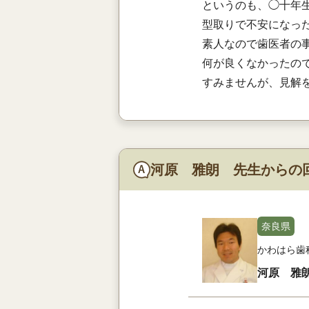
というのも、◯十年
型取りで不安になっ
素人なので歯医者の
何が良くなかったの
すみませんが、見解
河原 雅朗 先生からの
奈良県
かわはら歯
河原 雅