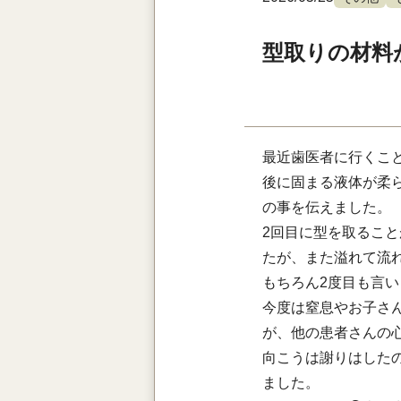
型取りの材料
最近歯医者に行くこ
後に固まる液体が柔
の事を伝えました。
2回目に型を取るこ
たが、また溢れて流
もちろん2度目も言い
今度は窒息やお子さ
が、他の患者さんの
向こうは謝りはした
ました。