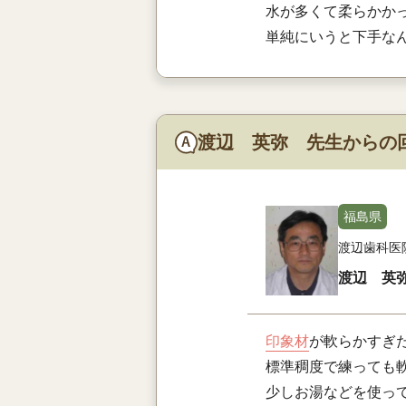
水が多くて柔らかか
単純にいうと下手な
渡辺 英弥 先生からの
福島県
渡辺歯科医
渡辺 英
印象材
が軟らかすぎ
標準稠度で練っても
少しお湯などを使っ