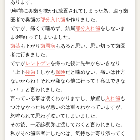
あります。
9年前に奥歯を抜かれ放置されてしまった為、違う歯
医者で奥歯の
部分入れ歯
を作りました。
ですが、痛くて噛めず、結局
部分入れ歯
をしないま
ま8年経ってしまいました。
歯茎
も下がり
歯周病
もあると思い、思い切って歯医
者に行きました。
ですが
レントゲン
を撮った後に先生からいきなり
「上下
抜歯
！しかも
保険
だと噛めない、痛いは仕方
ないからね！それが嫌なら他に行って！私はできな
い！」と言われました。
言っている事は凄くわかりますし、放置し
入れ歯
も
つけなかった私が悪いのは重々わかっていますが、
怒鳴られて思わず泣いてしまいました。
その後、一応診察券は渡しておくと言われました。
私がその歯医者にしたのは、気持ちに寄り添ってく