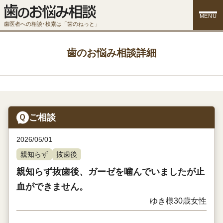
MENU
歯医者への相談･検索は「歯のねっと」
歯のお悩み相談詳細
ご相談
2026/05/01
親知らず
抜歯後
親知らず抜歯後、ガーゼを噛んでいましたが止
血ができません。
ゆき様
30歳
女性