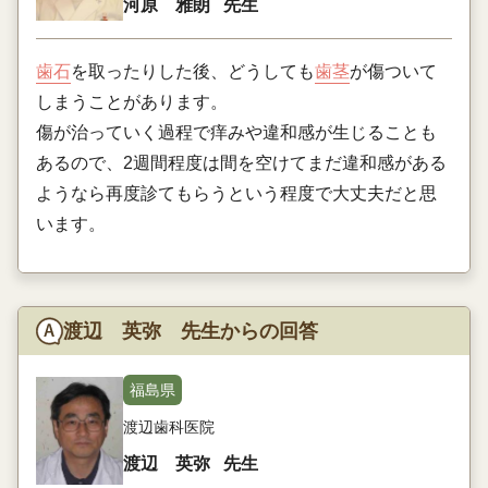
河原 雅朗
先生
歯石
を取ったりした後、どうしても
歯茎
が傷ついて
しまうことがあります。
傷が治っていく過程で痒みや違和感が生じることも
あるので、2週間程度は間を空けてまだ違和感がある
ようなら再度診てもらうという程度で大丈夫だと思
います。
渡辺 英弥 先生からの回答
福島県
渡辺歯科医院
渡辺 英弥
先生