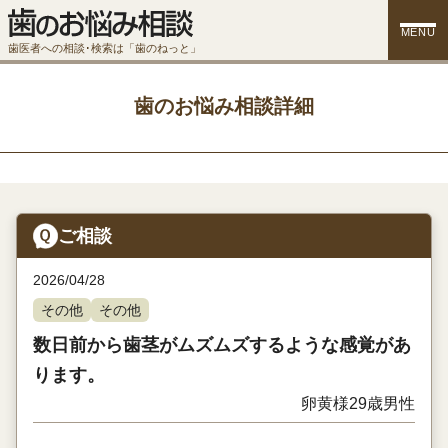
MENU
歯医者への相談･検索は「歯のねっと」
歯のお悩み相談詳細
ご相談
2026/04/28
その他
その他
数日前から歯茎がムズムズするような感覚があ
ります。
卵黄様
29歳
男性