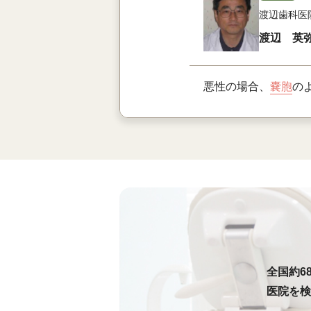
渡辺歯科医
渡辺 英
悪性の場合、
嚢胞
の
全国約6
医院を検