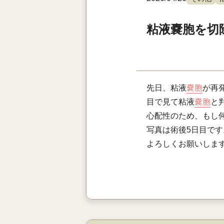
粘液嚢胞を切
先日、粘液
嚢胞
が再
目で見て粘液
嚢胞
と
心配性のため、もし
写真は術後5日目で
よろしくお願いしま