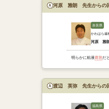
河原 雅朗 先生からの
奈良県
かわはら歯
河原 雅
明らかに粘液
嚢胞
だ
渡辺 英弥 先生からの
福島県