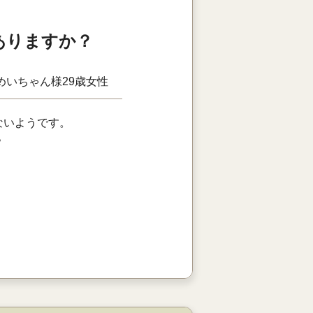
ありますか？
めいちゃん様
29歳
女性
ないようです。
？