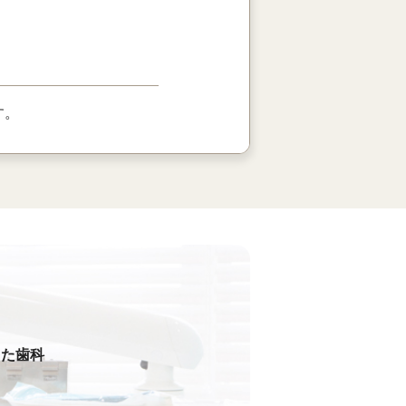
す。
った歯科