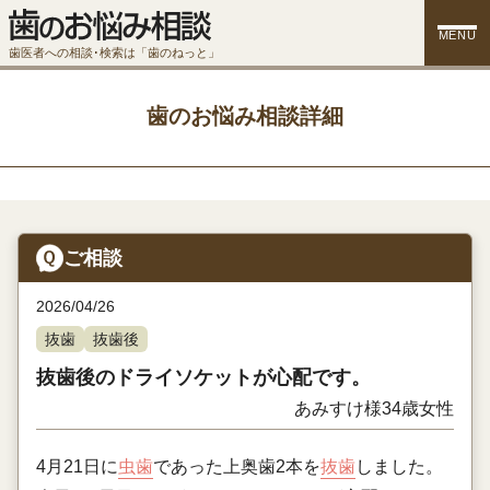
MENU
歯医者への相談･検索は「歯のねっと」
歯のお悩み相談詳細
ご相談
2026/04/26
抜歯
抜歯後
抜歯後のドライソケットが心配です。
あみすけ様
34歳
女性
4月21日に
虫歯
であった上奥歯2本を
抜歯
しました。