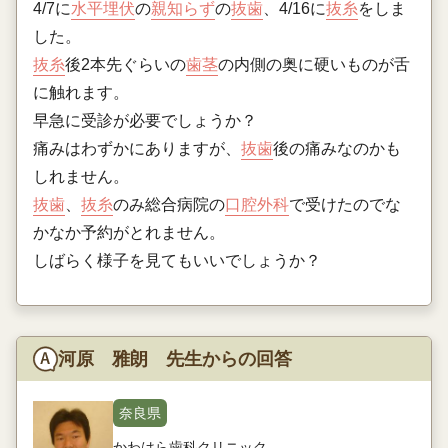
4/7に
水平埋伏
の
親知らず
の
抜歯
、4/16に
抜糸
をしま
した。
抜糸
後2本先ぐらいの
歯茎
の内側の奥に硬いものが舌
に触れます。
早急に受診が必要でしょうか？
痛みはわずかにありますが、
抜歯
後の痛みなのかも
しれません。
抜歯
、
抜糸
のみ総合病院の
口腔外科
で受けたのでな
かなか予約がとれません。
しばらく様子を見てもいいでしょうか？
河原 雅朗 先生からの回答
奈良県
かわはら歯科クリニック