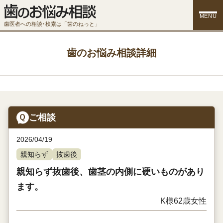
MENU
歯医者への相談･検索は「歯のねっと」
歯のお悩み相談詳細
ご相談
2026/04/19
親知らず
抜歯後
親知らず抜歯後、歯茎の内側に硬いものがあり
ます。
K様
62歳
女性