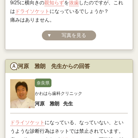
9/25に横向きの
親知らず
を
抜歯
したのですが、これ
は
ドライソケット
になっているでしょうか？
痛みはありません。
▼
写真を見る
河原 雅朗 先生からの回答
奈良県
かわはら歯科クリニック
河原 雅朗
先生
ドライソケット
になっている、なっていない、とい
うような診断行為はネットでは禁止されています。