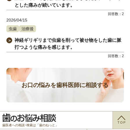
とした痛みが続いています。
回答数：
2
2026/04/15
虫歯
治療後
神経ギリギリまで虫歯を削って被せ物をした歯に脈
＞
打つような痛みを感じます。
回答数：
2
お口の悩みを歯科医師に相談する
TOP
歯医者への相談･検索は「歯のねっと」