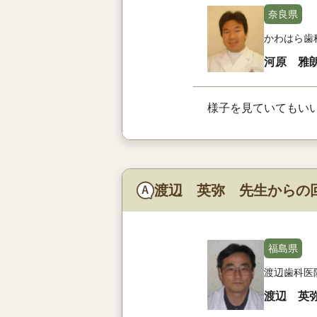
奈良県
かわはら歯
河原 雅
様子を見ていてもい
渡辺 英弥 先生からの
福島県
渡辺歯科医
渡辺 英