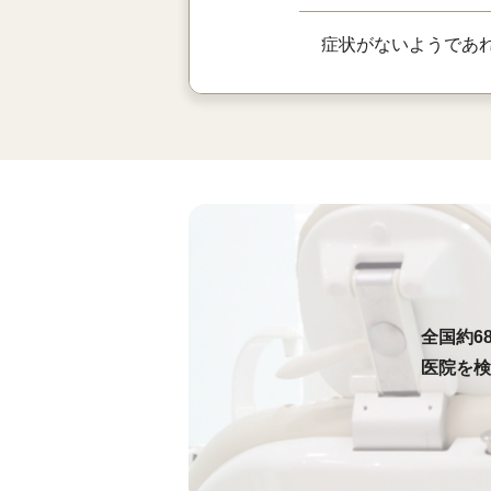
症状がないようであ
全国約6
医院を検