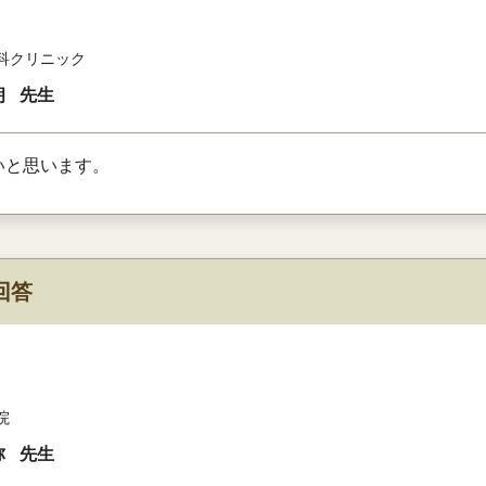
科クリニック
朗
先生
いと思います。
回答
院
弥
先生