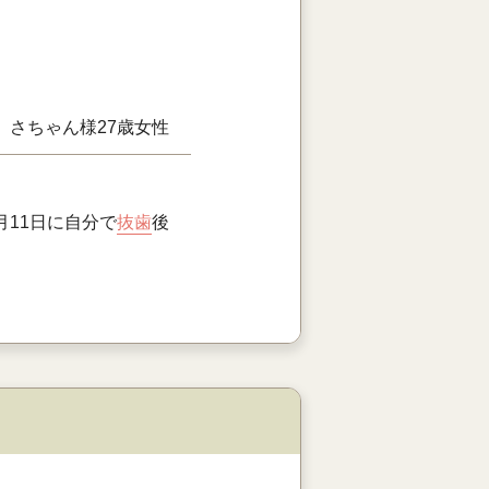
さちゃん様
27歳
女性
11日に自分で
抜歯
後