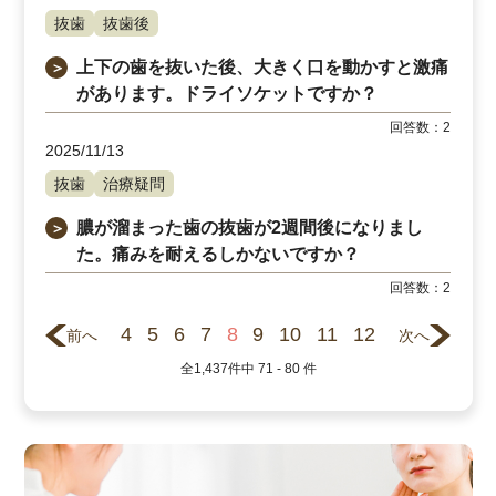
抜歯
抜歯後
上下の歯を抜いた後、大きく口を動かすと激痛
＞
があります。ドライソケットですか？
回答数：
2
2025/11/13
抜歯
治療疑問
膿が溜まった歯の抜歯が2週間後になりまし
＞
た。痛みを耐えるしかないですか？
回答数：
2
4
5
6
7
8
9
10
11
12
前へ
次へ
全
1,437
件中
71 - 80
件