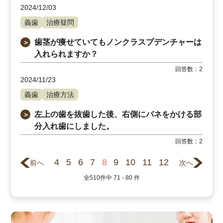
2024/12/03
義歯
治療疑問
歯茎が痩せていてもノンクラスプデンチャーは
＞
入れられますか？
回答数：
2
2024/11/23
義歯
治療方法
左上の歯を抜歯した後、右側にバネをかける部
＞
分入れ歯にしました。
回答数：
2
4
5
6
7
8
9
10
11
12
前へ
次へ
全
510
件中
71 - 80
件