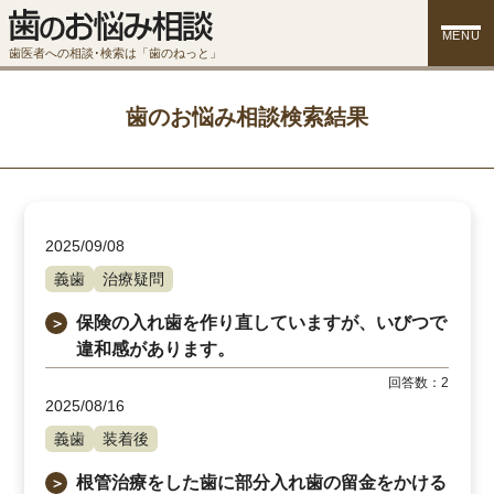
MENU
歯医者への相談･検索は「歯のねっと」
歯のお悩み相談検索結果
2025/09/08
義歯
治療疑問
保険の入れ歯を作り直していますが、いびつで
＞
違和感があります。
回答数：
2
2025/08/16
義歯
装着後
根管治療をした歯に部分入れ歯の留金をかける
＞