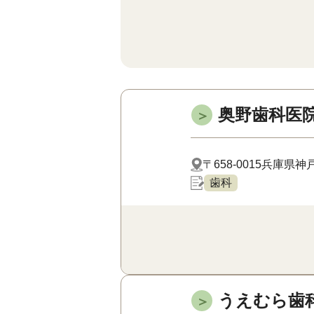
奥野歯科医
＞
〒658-0015
兵庫県神戸
歯科
うえむら歯
＞