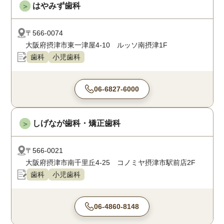
はやみず歯科
＞
〒566-0074
大阪府摂津市東一津屋4-10 ルッソ南摂津1F
歯科
小児歯科
06-6827-6000
しげなが歯科・矯正歯科
＞
〒566-0021
大阪府摂津市南千里丘4-25 コノミヤ摂津市駅前店2F
歯科
小児歯科
06-4860-8148