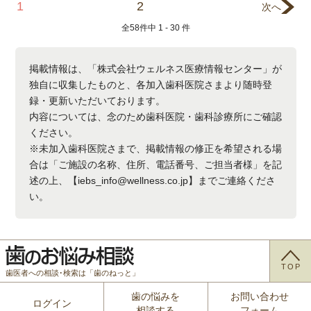
1
2
次へ
全
58
件中
1 - 30
件
掲載情報は、「株式会社ウェルネス医療情報センター」が
独自に収集したものと、各加入歯科医院さまより随時登
録・更新いただいております。
内容については、念のため歯科医院・歯科診療所にご確認
ください。
※未加入歯科医院さまで、掲載情報の修正を希望される場
合は「ご施設の名称、住所、電話番号、ご担当者様」を記
述の上、【iebs_info@wellness.co.jp】までご連絡くださ
い。
TOP
歯医者への相談･検索は「歯のねっと」
歯の悩みを
お問い合わせ
ログイン
相談する
フォーム