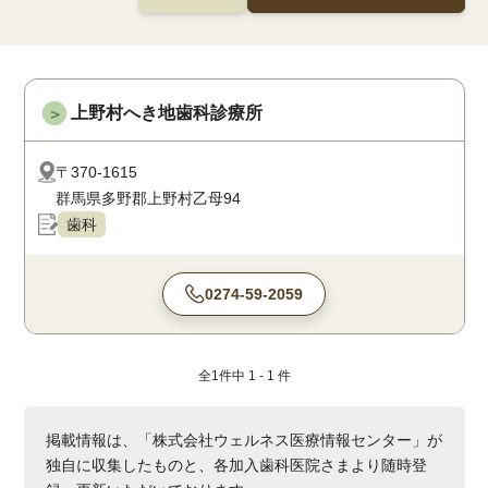
上野村へき地歯科診療所
＞
〒370-1615
群馬県多野郡上野村乙母94
歯科
0274-59-2059
全
1
件中
1 - 1
件
掲載情報は、「株式会社ウェルネス医療情報センター」が
独自に収集したものと、各加入歯科医院さまより随時登