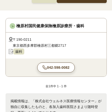
檜原村国民健康保険檜原診療所・歯科
＞
〒190-0211
東京都西多摩郡檜原村三都郷2717
歯科
042-598-0082
全
1
件中
1 - 1
件
掲載情報は、「株式会社ウェルネス医療情報センター」が
独自に収集したものと、各加入歯科医院さまより随時登