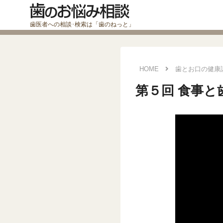
HOME
歯とお口の健康
第５回 食事と