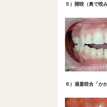
５）開咬（奥で咬
６）過蓋咬合「か