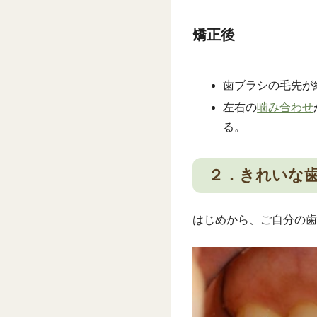
矯正後
歯ブラシの毛先が
左右の
噛み合わせ
る。
２．きれいな
はじめから、ご自分の歯