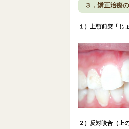
３．矯正治療
１）上顎前突「じ
２）反対咬合（上